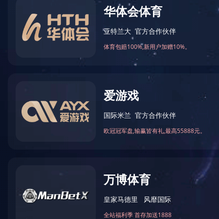
公司动态
行业动态
机床知识
四辊爱游戏体育网页版登录
看了这
发布时间：
作者：创图
咨询热线：18761717758
四辊爱游戏体育网页版登录-爱游戏（中国） 故障你会处
时候如何解决？这个时候就要客户去检测下是什么问题，
首先，可以用仪器测量采用常规爱游戏体育网页版登录-