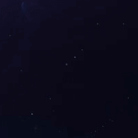
四辊爱游戏体育网页
的时候出现故障的时
常规爱游戏体育网页
版登录-爱游戏（中
/ 2023-02-10
候如何解决？这个时
版登录-爱游戏（中
国） 故障你会处理
候就要客户去检测下
国） 电工检测仪
吗？客户购买四辊爱
是什么问题，如何去
器，工具，按系统电
游戏体育网页版登
检查解决。 首先，
路图及机...
W11SC船用爱游戏体育网页版登录-爱游戏（中国）
录-爱游戏（中国）
可以用仪器测量采用
四辊爱游戏体育网页
的时候出现故障的时
常规爱游戏体育网页
版登录-爱游戏（中
/ 2023-02-10
候如何解决？这个时
版登录-爱游戏（中
国） 故障你会处理
候就要客户去检测下
国） 电工检测仪
赞
吗？客户购买四辊爱
是什么问题，如何去
器，工具，按系统电
游戏体育网页版登
检查解决。 首先，
路图及机...
方法
录-爱游戏（中国）
可以用仪器测量采用
的时候出现故障的时
常规爱游戏体育网页
候如何解决？这个时
版登录-爱游戏（中
候就要客户去检测下
国） 电工检测仪
是什么问题，如何去
器，工具，按系统电
检查解决。 首先，
路图及机...