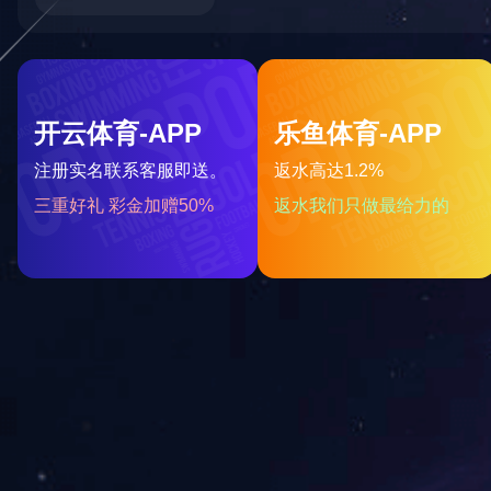
分的电压，电源，脉冲信号等进行实测判断故障所在。例如
环硬件故障，用爱游戏体育网页版登录-爱游戏（中国） 
网页版登录-爱游戏（中国） 系统工作正常。如出现爱游
网页版登录-爱游戏（中国） 示波器检查是否有零标记脉
其次，可以用可编程控制器进行PLC中断状态分析。可编
体育网页版登录-爱游戏（中国） 编程器可以在系统停止
堆栈，按其所指示的原因，四辊爱游戏体育网页版登录-爱
登录-爱游戏（中国） 维修中这是常用有效和快速的办法。
可以用接口信号检查。通过用可编程序大型爱游戏体育网
戏体育网页版登录-爱游戏（中国） 价格，并与接口手册
障点。
爱游戏体育网页版登录-爱游戏（中国） 使用技术
1、工作前检查液压站储油箱油量应充足。启动液压站检
气阀将系统中的空气放掉。
2、不准卷制或校平有突起焊缝或有切割毛边的钢板。