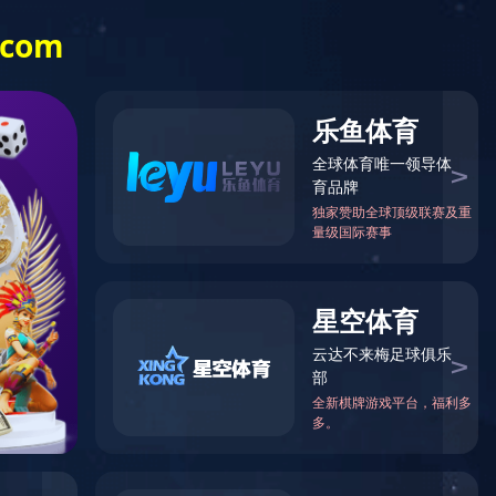
180-6895-4999
0513-88621386
话：
服务热线：
视频案例
服务支持
爱游戏体育
网页版登
录-爱游戏
（中国）