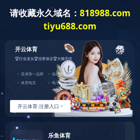
爱游戏体育网页版登录
首 页
-
新闻动态
-
机床知识
四辊爱游戏体育网页版登录-爱游戏（中国） 各
配件有什么功能？
发布时间：
作者：创图
咨询热线：18761717758
返回列表
客户购买四辊爱游戏体育网页版登录-爱游戏（中国） 的时候会问，
四辊爱游戏体育网页版登录-爱游戏（中国） 的配件有什么作用？下
面我就来说说配件的作用。
四辊爱游戏体育网页版登录-爱游戏（中国） 各配件的作用
（1）四辊爱游戏体育网页版登录-爱游戏（中国） 上下辊：为爱游
戏体育网页版登录-爱游戏（中国） 的重要部件，材质为精制锻件，