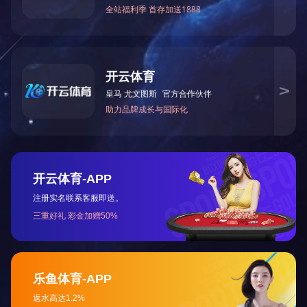
四辊爱游戏体育网页版登录-爱游戏（中国）
客户购买四辊爱游戏体育网页版登录-爱游戏
上下辊：为爱游戏体育网页版登录-爱游戏（中
（中国） 的时候会问，四辊爱游戏体育网页版
国） 的重要部件，材质为精制锻件，粗车成形
登录-爱游戏（中国） 的配件有什么作用？下
/ 2023-02-10
留有加工余量，经调质处理，...
面我就来说说配件的作用。四辊爱游戏体育网
页版登录-爱游戏（中国） 各配件的作用（1）
W12全自动数控四辊爱游戏体育网页版登录-爱游戏（中国）
四辊爱游戏体育网页版登录-爱游戏（中国）
客户购买四辊爱游戏体育网页版登录-爱游戏
上下辊：为爱游戏体育网页版登录-爱游戏（中
（中国） 的时候会问，四辊爱游戏体育网页版
国） 的重要部件，材质为精制锻件，粗车成形
登录-爱游戏（中国） 的配件有什么作用？下
/ 2023-02-10
留有加工余量，经调质处理，...
面我就来说说配件的作用。四辊爱游戏体育网
页版登录-爱游戏（中国） 各配件的作用（1）
W12液压四辊爱游戏体育网页版登录-爱游戏（中国）
四辊爱游戏体育网页版登录-爱游戏（中国）
客户购买四辊爱游戏体育网页版登录-爱游戏
上下辊：为爱游戏体育网页版登录-爱游戏（中
（中国） 的时候会问，四辊爱游戏体育网页版
国） 的重要部件，材质为精制锻件，粗车成形
登录-爱游戏（中国） 的配件有什么作用？下
/ 2023-02-10
留有加工余量，经调质处理，...
面我就来说说配件的作用。四辊爱游戏体育网
页版登录-爱游戏（中国） 各配件的作用（1）
W12全自动四辊爱游戏体育网页版登录-爱游戏（中国） 生产线
四辊爱游戏体育网页版登录-爱游戏（中国）
客户购买四辊爱游戏体育网页版登录-爱游戏
上下辊：为爱游戏体育网页版登录-爱游戏（中
（中国） 的时候会问，四辊爱游戏体育网页版
国） 的重要部件，材质为精制锻件，粗车成形
登录-爱游戏（中国） 的配件有什么作用？下
/ 2023-02-10
留有加工余量，经调质处理，...