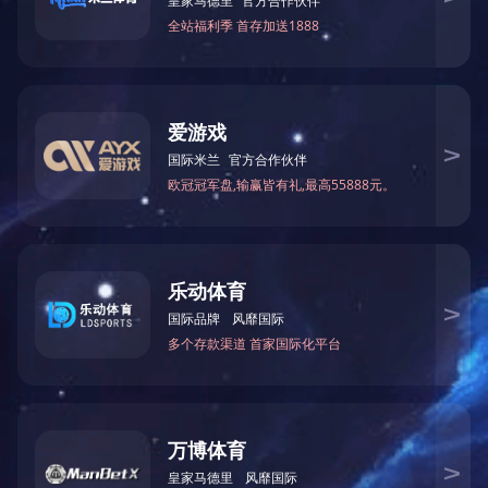
上一个：
开启数控折弯机前确认油泵电机的转向
下一个：
没有了
推荐产品
型材弯曲机
数控折弯机在中厚板折弯的高效完整的解决
方案，主要由重型机械补偿工作台折弯机重型
上液压夹具，重型折弯模具重型机械补偿工作
/ 2023-02-10
台以及高效模具站组成。其中各个部件的详细
功能如下。 1支柱可以使用支柱来支撑较...
W12大型四辊爱游戏体育网页版登录-爱游戏（中国）
数控折弯机在中厚板折弯的高效完整的解决
方案，主要由重型机械补偿工作台折弯机重型
上液压夹具，重型折弯模具重型机械补偿工作
/ 2023-02-10
台以及高效模具站组成。其中各个部件的详细
功能如下。 1支柱可以使用支柱来支撑较...
W12全自动数控四辊爱游戏体育网页版登录-爱游戏（中国）
数控折弯机在中厚板折弯的高效完整的解决